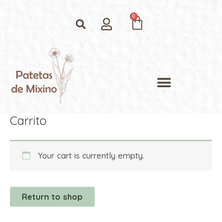
Ir
Search
Cart
al
contenido
Menu
Carrito
Your cart is currently empty.
Return to shop