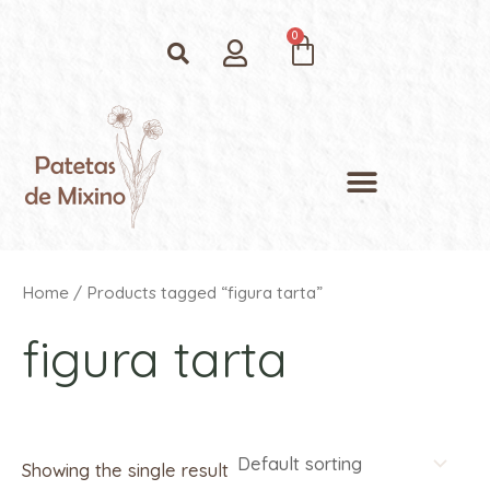
Ir
Search
Cart
al
contenido
Menu
Home
/ Products tagged “figura tarta”
figura tarta
Showing the single result