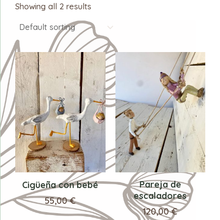
Showing all 2 results
Pareja de
Cigüeña con bebé
escaladores
55,00
€
120,00
€